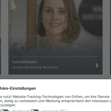
Yulia Willwater
Online-Marketing-Beraterin