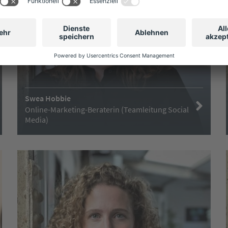
Swea Hobbie
Online-Marketing-Beraterin (Teamleitung Social
Media)