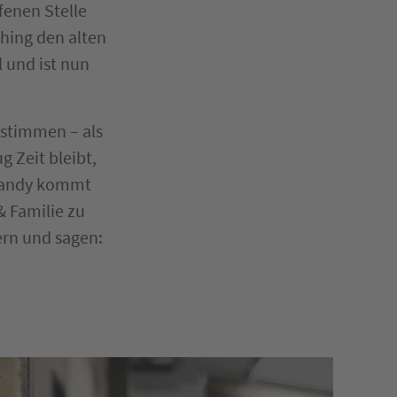
fenen Stelle
 hing den alten
 und ist nun
 stimmen – als
g Zeit bleibt,
 Mandy kommt
& Familie zu
iern und sagen: