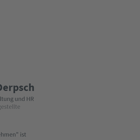
Derpsch
ltung und HR
estellte
ehmen" ist