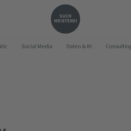
tic
Social Media
Daten & KI
Consultin