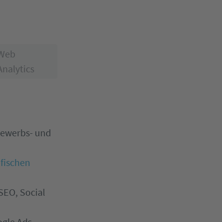
Web
Analytics
bewerbs- und
fischen
SEO, Social
gle Ads,