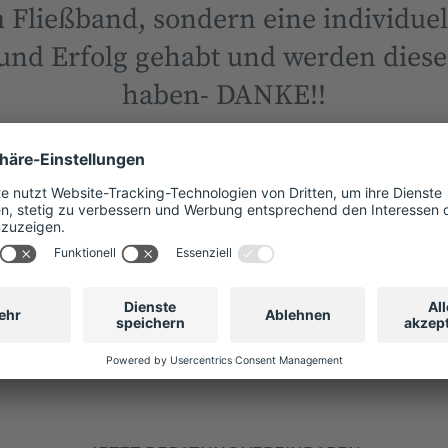
 Fließband, sondern eine individue
 und Erfolg gehabt und werden diese
haben- DANKE!!
Geschäftsführer
Alex Kind