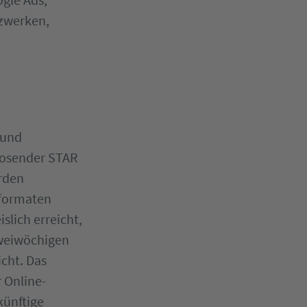
zwerken,
 und
iosender STAR
rden
nformaten
slich erreicht,
zweiwöchigen
cht. Das
 Online-
künftige