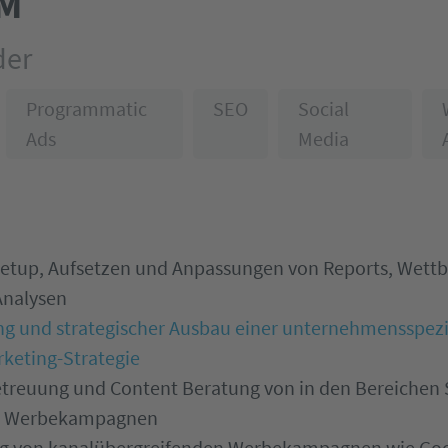
FM
der
Programmatic
SEO
Social
Ads
Media
Setup, Aufsetzen und Anpassungen von Reports, Wett
nalysen
ng und strategischer Ausbau einer unternehmensspezi
keting-Strategie
treuung und Content Beratung von in den Bereichen 
d Werbekampagnen
ng von kanalübergreifenden Werbekampagnen wie Goo