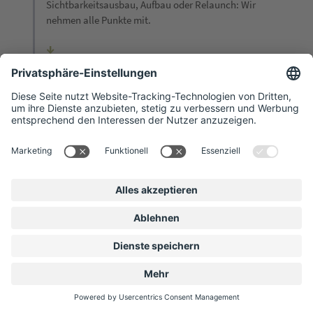
Sichtbarkeitsausbau, Aufbau oder Relaunch: Wir
nehmen alle Punkte mit.
Erstgespräch
2
Wir sprechen über Ihren aktuellen Stand, mögliche
Potenziale und sinnvolle nächste Schritte für die
Optimierung Ihres Web-Auftritts.
Angebot
3
Sie bekommen ein transparentes Angebot mit klaren
Prioritäten – Sie wissen genau, was geplant ist und
worauf es einzahlt.