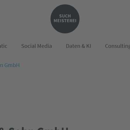
tic
Social Media
Daten & KI
Consultin
ohn GmbH