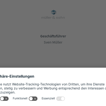
Geschäftsführer
Sven Müller
JETZT BERATUNG VEREINBAREN
oder direkt anrufen:
TELEFON: 030 863 20 34 00