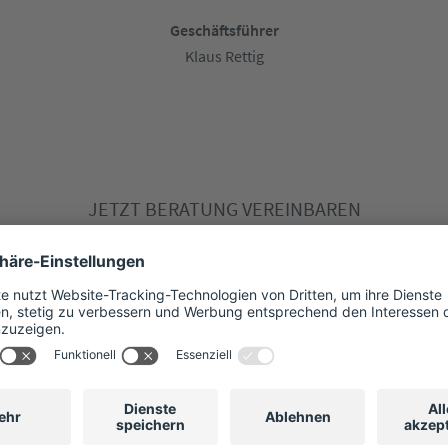
Geschäftsführer
Klaus Rettig
JETZT BERATUNG VEREINBAREN
oder direkt anrufen:
TELEFON: 030 863 20 34 00
Mo. – Fr. 9:00 – 17:00 Uhr