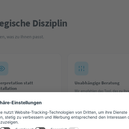
egische Disziplin
n, was zu Ihnen passt.
terpretation statt
Unabhängige Beratung
stallation
Wir empfehlen das Tool, das zu Ihr
 installieren nicht nur, wir
Anforderungen passt, und nicht da
erpretieren. Aus Ihren Rohdaten
woran wir am meisten verdienen.
hen wir konkrete
Unsere Beratung ist tool-agnostisc
dlungsempfehlungen, mit denen
 Team weiterarbeiten kann.