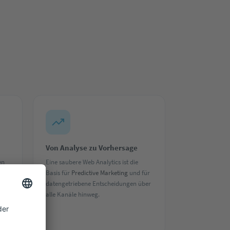
Von Analyse zu Vorhersage
en
Eine saubere Web Analytics ist die
s,
Basis für
Predictive Marketing
und für
datengetriebene Entscheidungen über
h.
alle Kanäle hinweg.