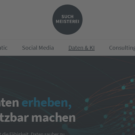
tic
Social Media
Daten & KI
Consultin
aten
erheben,
tzbar machen
t die Fähigkeit, Daten sauber zu