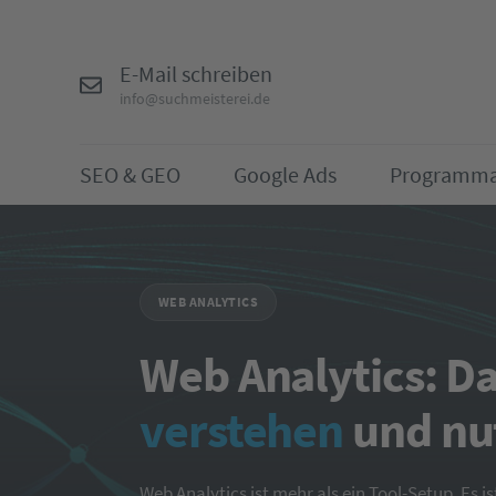
E-Mail schreiben
info@suchmeisterei.de
SEO & GEO
Google Ads
Programma
WEB ANALYTICS
Web Analytics: D
verstehen
und nu
Web Analytics ist mehr als ein Tool-Setup. Es is