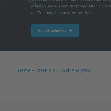
erfassen und aus dem Nutzerverhalten die rich
der Erhebung bis zur Interpretation.
Kontakt aufnehmen
Home
Daten & KI
Web Analytics