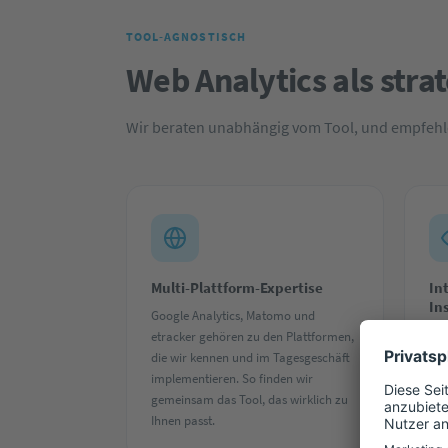
TOOL-AGNOSTISCH
Web Analytics als strat
Wir beraten unabhängig vom Tool, und empfehle
Multi-Plattform-Expertise
In
In
Google Analytics, Matomo und
Wir
etracker gehören zu den Plattformen,
int
die wir kennen und im Tagesgeschäft
mac
implementieren. So finden wir
Han
gemeinsam das Tool, das wirklich zu
Ihr
Ihnen passt.